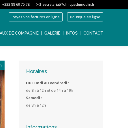
+333 88 69 75 78
secretariat@cliniquedumoulin.fr
AUX DE COMPAGNIE
GALERIE
INFOS
CONTACT
Payez vos factures en ligne
Boutique en ligne
AUX DE COMPAGNIE
GALERIE
INFOS
CONTACT
i :
on
Horaires
Du Lundi au Vendredi :
de 8h à 12h et de 14h à 19h
Samedi :
de 8h à 12h
Informations